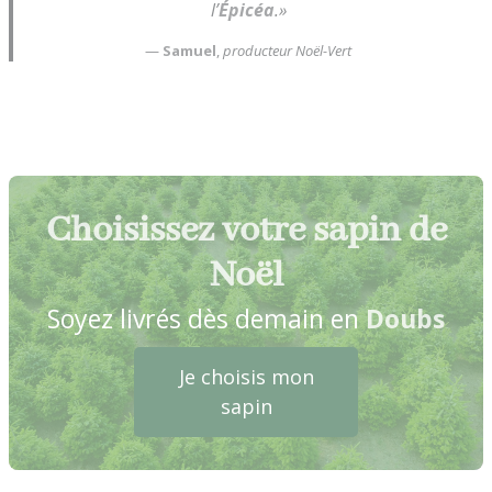
l’
Épicéa
.»
—
Samuel
,
producteur Noël-Vert
Choisissez votre sapin de
Noël
Soyez livrés dès demain en
Doubs
Je choisis mon
sapin