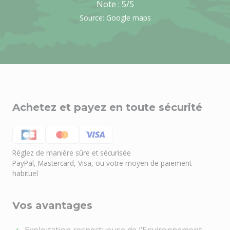
Note :
5
/5
Source: Google maps
Achetez et payez en toute sécurité
Réglez de manière sûre et sécurisée
PayPal, Mastercard, Visa, ou votre moyen de paiement
Besoin d'aide ?
🤖
habituel
Bienvenue chez NOEL VERT
Vos avantages