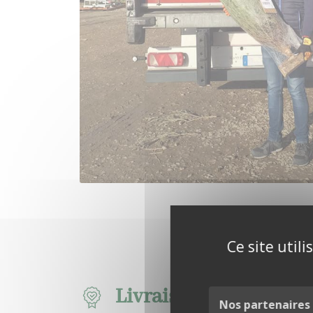
Ce site util
Livraison éthique et l
Nos partenaires