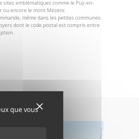
 sites emblématiques comme le Puy-en-
lier ou encore le mont Mézenc
ommande, même dans les petites communes.
foyers dont le code postal est compris entre
ption.
Masquer le bandeau de
X
ceux que vous