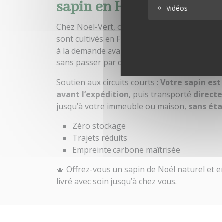
sapin en Haute-Loire
Vidéos
Chez Noël-Vert, on ne fait pas venir les sap
sont cultivés en France, dans le respect de le
à la demande avant d’être livrés dans la Ré
sans passer par des entrepôts ou des platef
Soutien aux circuits courts :
Votre sapin es
avant l’expédition
, puis transporté
direct
jusqu’à votre immeuble ou maison,
sans ét
Zéro stockage
Trajets réduits
Empreinte carbone maîtrisée
🎄 Offrez-vous un sapin de Noël naturel et e
livré avec soin jusqu’à chez vous.