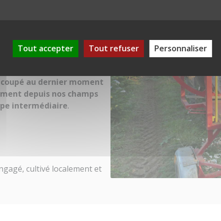
ins de Scandinavie. Nos arbres
ur cycle naturel, puis récoltés
Tout accepter
Tout refuser
Personnaliser
gion Auvergne-Rhône-Alpes,
ormes logistiques.
t coupé au dernier moment
ement depuis nos champs
ape intermédiaire
.
ngagé, cultivé localement et