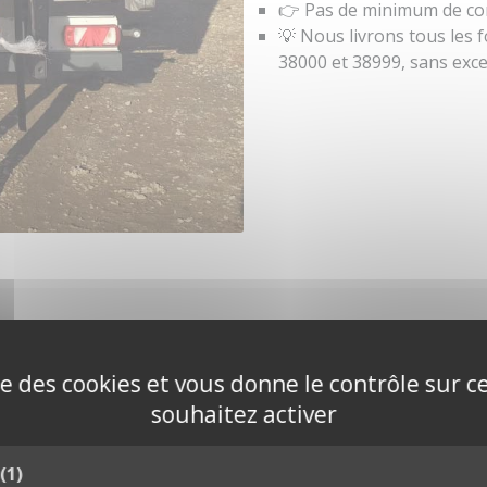
👉 Pas de minimum de c
💡 Nous livrons tous les 
38000 et 38999, sans exce
ise des cookies et vous donne le contrôle sur 
ocale de votre
souhaitez activer
(1)