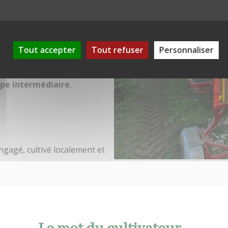
ins de Scandinavie. Nos arbres
ur cycle naturel, puis récoltés
gion Auvergne-Rhône-Alpes,
ormes logistiques.
Tout accepter
Tout refuser
Personnaliser
t coupé au dernier moment
ement depuis nos champs
ape intermédiaire
.
ngagé, cultivé localement et