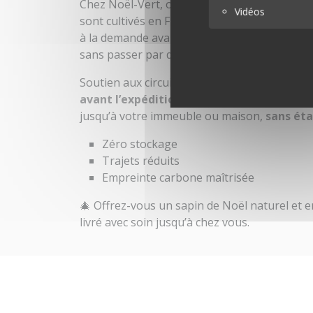
Chez Noël-Vert, on ne fait pas venir les sap
Vidéos
sont cultivés en France, dans le respect de le
à la demande avant d’être livrés dans la Ré
sans passer par des entrepôts ou des platef
Soutien aux circuits courts :
Votre sapin es
avant l’expédition
, puis transporté
direct
jusqu’à votre immeuble ou maison,
sans ét
Zéro stockage
Trajets réduits
Empreinte carbone maîtrisée
🎄 Offrez-vous un sapin de Noël naturel et e
livré avec soin jusqu’à chez vous.