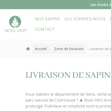
Panneau de gestion des cookies
Les stocks 
NOS SAPINS
QUI SOMMES-NOUS
CONTACT
NOËL VERT
Accueil
Zone de livraison
Livraison de 
LIVRAISON DE SAPI
Vous habitez le département de Isère, niché a
parc naturel de Chartreuse ? 🎄 Noël-Vert liv
prolongé. Fraîcheur et simplicité sont la prom