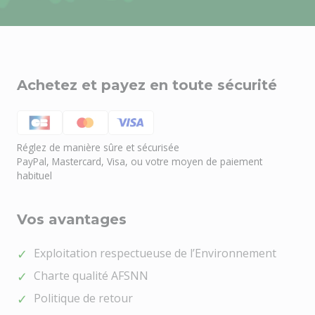
Achetez et payez en toute sécurité
Réglez de manière sûre et sécurisée
PayPal, Mastercard, Visa, ou votre moyen de paiement
habituel
Vos avantages
Besoin d'aide ?
🤖
Bienvenue chez NOEL VERT
Exploitation respectueuse de l’Environnement
Charte qualité AFSNN
Politique de retour