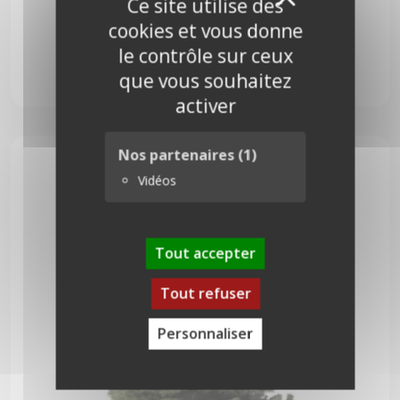
X
Ce site utilise des
cookies et vous donne
Pungens 175 cm
le contrôle sur ceux
que vous souhaitez
74,00
€
activer
Nos partenaires
(1)
Vidéos
Tout accepter
Tout refuser
Personnaliser