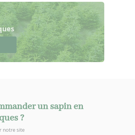
ques
mander un sapin en
ques ?
r notre site