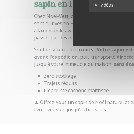
sapin en Pyrénées-Atlant
Vidéos
Chez Noël-Vert, on ne fait pas venir les sap
sont cultivés en France, dans le respect de le
à la demande avant d’être livrés dans la Rég
passer par des entrepôts ou des plateformes
Soutien aux circuits courts :
Votre sapin es
avant l’expédition
, puis transporté
direct
jusqu’à votre immeuble ou maison,
sans ét
Zéro stockage
Trajets réduits
Empreinte carbone maîtrisée
🎄 Offrez-vous un sapin de Noël naturel et e
livré avec soin jusqu’à chez vous.