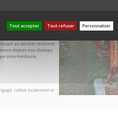
iques
ins de Scandinavie. Nos arbres
ur cycle naturel, puis récoltés
Tout accepter
Tout refuser
Personnaliser
ion Nouvelle-Aquitaine, sans
 logistiques.
t coupé au dernier moment
ement depuis nos champs
ape intermédiaire
.
ngagé, cultivé localement et