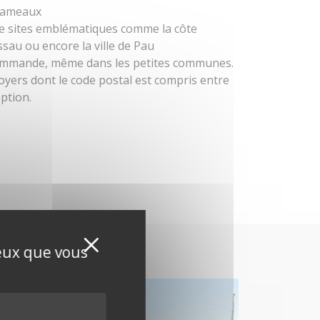
 hameaux
 sites emblématiques comme la côte
ssau ou encore la ville de Pau
ommande, même dans les petites communes.
foyers dont le code postal est compris entre
ption.
Masquer le bandeau de
X
ceux que vous