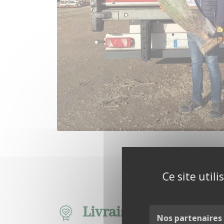
Ce site util
Livraison éthique et l
Nos partenaires