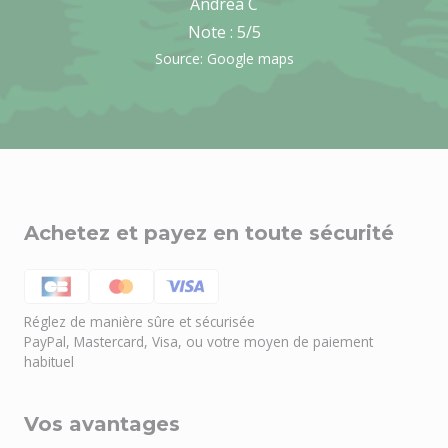
Andrea C
Note :
5
/5
Source: Google maps
Achetez et payez en toute sécurité
Besoin d'aide ?
Réglez de manière sûre et sécurisée
🤖
Bienvenue chez NOEL VERT
PayPal, Mastercard, Visa, ou votre moyen de paiement
habituel
Vos avantages