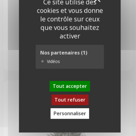
X
Ce site utilise des
cookies et vous donne
le contrôle sur ceux
que vous souhaitez
activer
Pungens 175 cm
Nos partenaires
(1)
Vidéos
74,00
€
Tout accepter
Tout refuser
Personnaliser