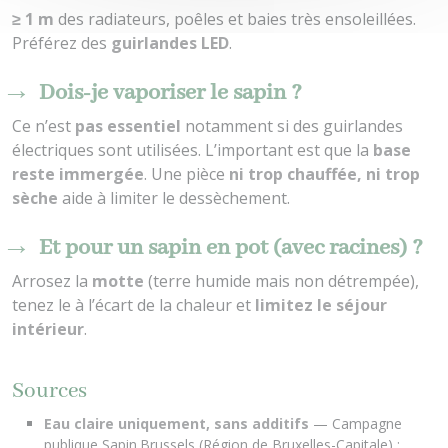
≥ 1 m
des radiateurs, poêles et baies très ensoleillées.
Préférez des
guirlandes LED
.
Dois-je vaporiser le sapin ?
Ce n’est
pas essentiel
notamment si des guirlandes
électriques sont utilisées. L’important est que la
base
reste immergée
. Une pièce
ni trop chauffée, ni trop
sèche
aide à limiter le dessèchement.
Et pour un sapin en pot (avec racines) ?
Arrosez la
motte
(terre humide mais non détrempée),
tenez le à l’écart de la chaleur et
limitez le séjour
intérieur
.
Sources
Eau claire uniquement, sans additifs
— Campagne
publique Sapin.Brussels (Région de Bruxelles-Capitale) :