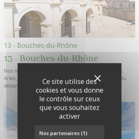
13 - Bouches-du-Rhône
13 - Bouches-du-Rhône
Nos livraisons couvrent Marseille, Aix-en-Provence,
Masquer 
Arles, Salon-de-Provence et toutes les communes du
X
Ce site utilise des
département.
cookies et vous donne
le contrôle sur ceux
que vous souhaitez
activer
Nos partenaires
(1)