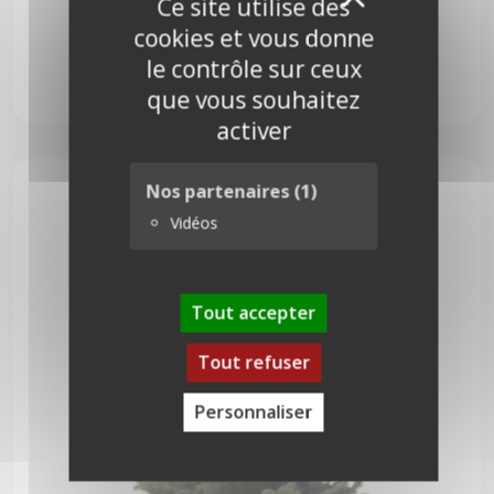
X
Ce site utilise des
cookies et vous donne
Pungens 175 cm
le contrôle sur ceux
que vous souhaitez
74,00
€
activer
Nos partenaires
(1)
Vidéos
Tout accepter
Tout refuser
Personnaliser