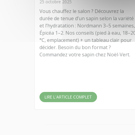
25 octobre 2025
Vous chauffez le salon ? Découvrez la
durée de tenue d’un sapin selon la variété
et l’hydratation : Nordmann 3–5 semaines,
Épicéa 1–2. Nos conseils (pied à eau, 18–2
°C, emplacement) + un tableau clair pour
décider. Besoin du bon format ?
Commandez votre sapin chez Noël-Vert.
LIRE L'ARTICLE COMPLET