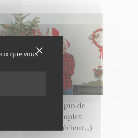
Masquer le bandeau de
X
ceux que vous
Où installer son sapin de
Noël ? Le guide complet
(Salon, Entrée, Extérieur…)