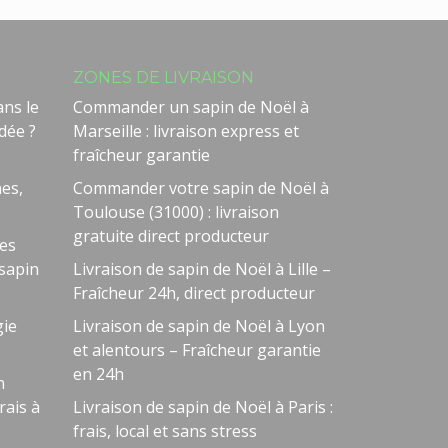
ZONES DE LIVRAISON
ans le
Commander un sapin de Noël à
dée ?
Marseille : livraison express et
fraîcheur garantie
nes,
Commander votre sapin de Noël à
Toulouse (31000) : livraison
gratuite direct producteur
des
 sapin
Livraison de sapin de Noël à Lille –
Fraîcheur 24h, direct producteur
gie
Livraison de sapin de Noël à Lyon
et alentours – Fraîcheur garantie
en 24h
n
Besoin d'aide ?
🤖
rais à
Livraison de sapin de Noël à Paris :
Bienvenue chez NOEL VERT
frais, local et sans stress