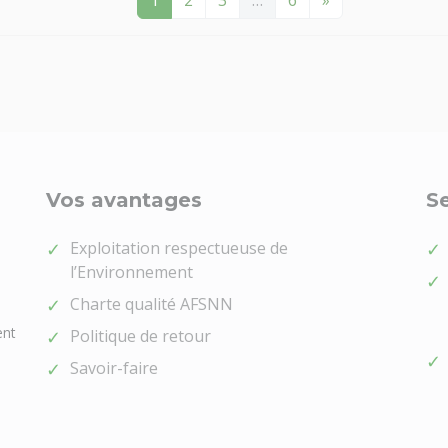
1
2
3
…
6
»
Vos avantages
Se
Exploitation respectueuse de
l’Environnement
Charte qualité AFSNN
ent
Politique de retour
Savoir-faire