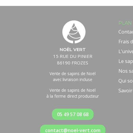
PLAN 
Conta
Frais d
NOËL VERT
L’univ
15 RUE DU PINIER
Le sap
86190 FROZES
Nos s
Vente de sapins de Noël
avec livraison incluse
Qui s
Vente de sapins de Noël
Savoir
à la ferme direct producteur
05 49 57 08 68
contact@noel-vert.com