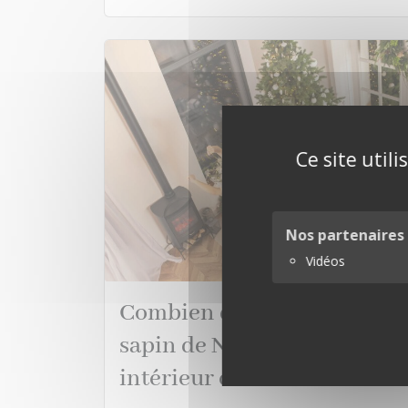
Ce site util
Nos partenaires
Vidéos
Combien de temps mon
sapin de Noël tient-il en
intérieur chauffé ?