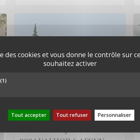
ise des cookies et vous donne le contrôle sur 
souhaitez activer
(1)
Impact économique et
Tout accepter
Tout refuser
Personnaliser
environnemental du sapin
de Noël français : Chiffres