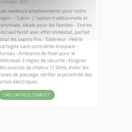
6 octobre 2025
Les meilleurs emplacements pour votre
sapin : - Salon : L'option traditionnelle et
conviviale, idéale pour les familles - Entrée
: Accueil festif avec effet immédiat, parfait
pour les sapins fins - Extérieur : Féérie
partagée sans contrainte d'espace -
Bureau : Ambiance de Noël pour le
télétravail 3 règles de sécurité : éloigner
des sources de chaleur (1,50m), éviter les
zones de passage, vérifier la proximité des
prises électriques.
LIRE L'ARTICLE COMPLET