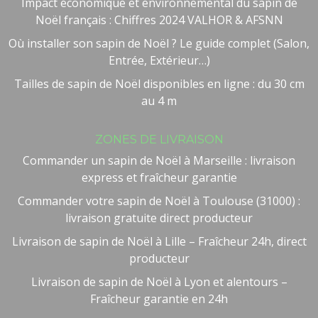
Impact économique et environnemental du sapin de
Noël français : Chiffres 2024 VALHOR & AFSNN
Où installer son sapin de Noël ? Le guide complet (Salon,
Entrée, Extérieur…)
Tailles de sapin de Noël disponibles en ligne : du 30 cm
au 4 m
ZONES DE LIVRAISON
Commander un sapin de Noël à Marseille : livraison
express et fraîcheur garantie
Besoin d'aide ?
🤖
Commander votre sapin de Noël à Toulouse (31000) :
Bienvenue chez NOEL VERT
livraison gratuite direct producteur
Livraison de sapin de Noël à Lille – Fraîcheur 24h, direct
producteur
Livraison de sapin de Noël à Lyon et alentours –
Fraîcheur garantie en 24h