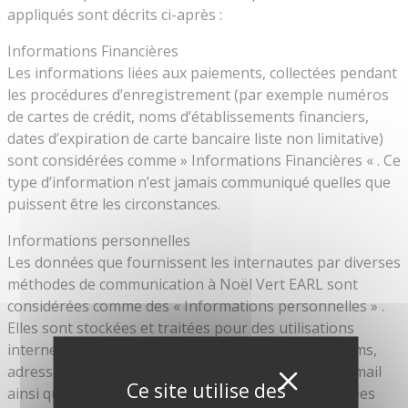
appliqués sont décrits ci-après :
Informations Financières
Les informations liées aux paiements, collectées pendant
les procédures d’enregistrement (par exemple numéros
de cartes de crédit, noms d’établissements financiers,
dates d’expiration de carte bancaire liste non limitative)
sont considérées comme » Informations Financières « . Ce
type d’information n’est jamais communiqué quelles que
puissent être les circonstances.
Informations personnelles
Les données que fournissent les internautes par diverses
méthodes de communication à Noël Vert EARL sont
considérées comme des « Informations personnelles » .
Elles sont stockées et traitées pour des utilisations
internes. Les données personnelles incluent les noms,
adresses, numéros de téléphone et fax, adresses email
Masquer 
X
Ce site utilise des
ainsi que les réponses à des formulaires. Les données