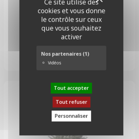
X
Ce site utilise des
cookies et vous donne
le contrôle sur ceux
que vous souhaitez
activer
Pungens 175 cm
Nos partenaires
(1)
Vidéos
74,00
€
Tout accepter
Tout refuser
Personnaliser