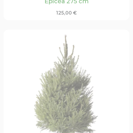
Épicéa 275 cm
125,00
€