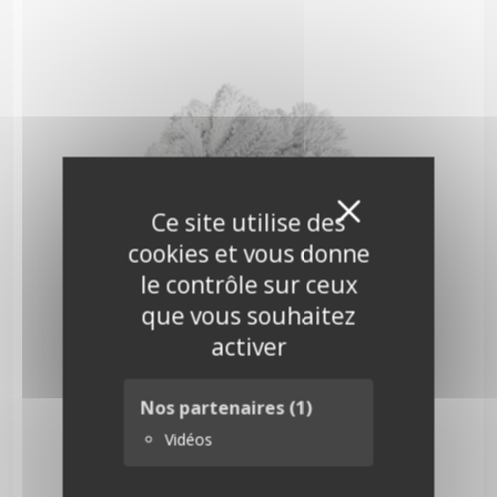
Masquer 
X
Ce site utilise des
cookies et vous donne
le contrôle sur ceux
que vous souhaitez
activer
Nos partenaires
(1)
Vidéos
Couronne floquée 35 cm
26,00
€