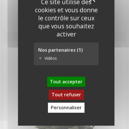
X
Ce site utilise des
cookies et vous donne
Pungens 175 cm
le contrôle sur ceux
que vous souhaitez
74,00
€
activer
Nos partenaires
(1)
Vidéos
Tout accepter
Tout refuser
Personnaliser