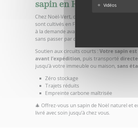
sapin en Haute-Savoie
Vidéos
Chez Noël-Vert, on ne fait pas venir les sap
sont cultivés en France, dans le respect de le
à la demande avant d’être livrés dans la Ré
sans passer par des entrepôts ou des platef
Soutien aux circuits courts :
Votre sapin es
avant l’expédition
, puis transporté
direct
jusqu’à votre immeuble ou maison,
sans ét
Zéro stockage
Trajets réduits
Empreinte carbone maîtrisée
🎄 Offrez-vous un sapin de Noël naturel et e
livré avec soin jusqu’à chez vous.