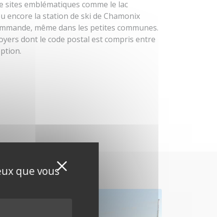
 sites emblématiques comme le lac
u encore la station de ski de Chamonix
ommande, même dans les petites communes.
foyers dont le code postal est compris entre
ption.
Masquer le bandeau de
X
ceux que vous