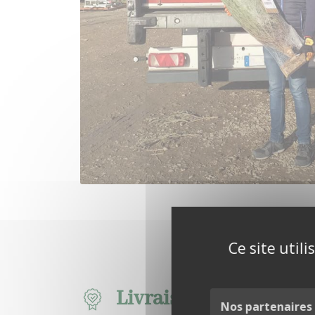
Ce site util
Livraison éthique et l
Nos partenaires