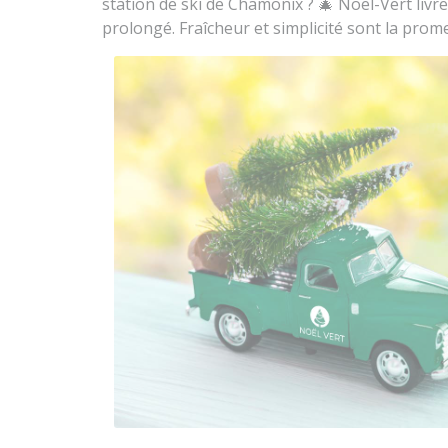
station de ski de Chamonix ? 🎄 Noël-Vert liv
prolongé. Fraîcheur et simplicité sont la prom