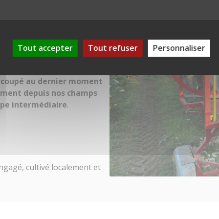
ins de Scandinavie. Nos arbres
ur cycle naturel, puis récoltés
Tout accepter
Tout refuser
Personnaliser
gion Auvergne-Rhône-Alpes,
ormes logistiques.
t coupé au dernier moment
ement depuis nos champs
ape intermédiaire
.
ngagé, cultivé localement et