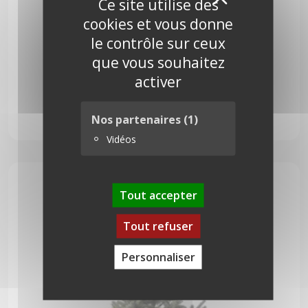
X
Ce site utilise des
cookies et vous donne
le contrôle sur ceux
que vous souhaitez
activer
Nordmann 300 cm
Nos partenaires
(1)
205,00
€
Vidéos
Tout accepter
Tout refuser
Personnaliser