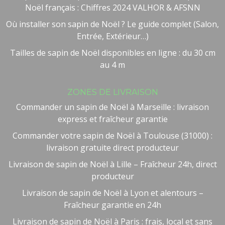
Noël français : Chiffres 2024 VALHOR & AFSNN
Où installer son sapin de Noël ? Le guide complet (Salon,
Entrée, Extérieur…)
Tailles de sapin de Noël disponibles en ligne : du 30 cm
au 4 m
ZONES DE LIVRAISON
Commander un sapin de Noël à Marseille : livraison
express et fraîcheur garantie
Commander votre sapin de Noël à Toulouse (31000) :
livraison gratuite direct producteur
Besoin d'aide ?
Livraison de sapin de Noël à Lille – Fraîcheur 24h, direct
🤖
Bienvenue chez NOEL VERT
producteur
Livraison de sapin de Noël à Lyon et alentours –
Fraîcheur garantie en 24h
Livraison de sapin de Noël à Paris : frais, local et sans