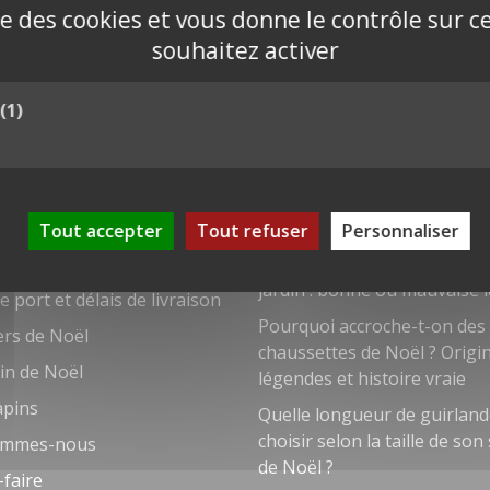
ise des cookies et vous donne le contrôle sur 
ent
Politique de retour
souhaitez activer
Savoir-faire
(1)
Tout accepter
Tout refuser
Personnaliser
DU SITE
BILLETS DE BLOG
ct
Planter son sapin de Noël d
jardin : bonne ou mauvaise i
e port et délais de livraison
Pourquoi accroche-t-on des
ers de Noël
chaussettes de Noël ? Origi
in de Noël
légendes et histoire vraie
apins
Quelle longueur de guirlan
choisir selon la taille de son
ommes-nous
de Noël ?
-faire