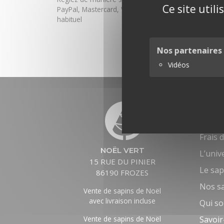
Ce site util
PayPal, Mastercard, Visa, ou votre moyen de paiem
habituel
Nos partenaires
Vidéos
PLAN 
Conta
Frais d
NOËL VERT
L’univ
15 RUE DU PINIER
Le sap
86190 FROZES
Nos s
Vente de sapins de Noël
avec livraison incluse
Qui s
Vente de sapins de Noël
Savoir