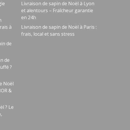
gie
Livraison de sapin de Noël à Lyon
et alentours – Fraîcheur garantie
en 24h
n
Besoin d'aide ?
🤖
rais à
Livraison de sapin de Noël à Paris :
Bienvenue chez NOEL VERT
frais, local et sans stress
in de
n de
uffé ?
e Noël
LHOR &
ël ? Le
,