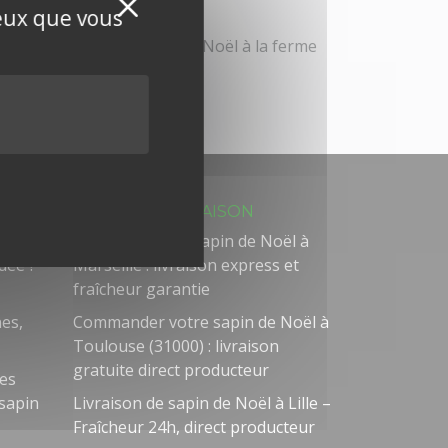
Masquer le bandeau de
X
en France
ceux que vous
Vente directe de sapins de Noël à la ferme
dans le 86
ZONES DE LIVRAISON
ans le
Commander un sapin de Noël à
dée ?
Marseille : livraison express et
fraîcheur garantie
nes,
Commander votre sapin de Noël à
Toulouse (31000) : livraison
gratuite direct producteur
des
 sapin
Livraison de sapin de Noël à Lille –
Fraîcheur 24h, direct producteur