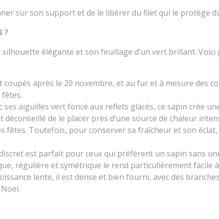
ionner sur son support et de le libérer du filet qui le protège
 ?
houette élégante et son feuillage d’un vert brillant. Voici 
t coupés après le 20 novembre, et au fur et à mesure des c
fêtes.
c ses aiguilles vert foncé aux reflets glacés, ce sapin crée 
oit déconseillé de le placer près d’une source de chaleur int
fêtes. Toutefois, pour conserver sa fraîcheur et son éclat, il
discret est parfait pour ceux qui préfèrent un sapin sans u
que, régulière et symétrique le rend particulièrement facile 
roissance lente, il est dense et bien fourni, avec des branc
 Noël.