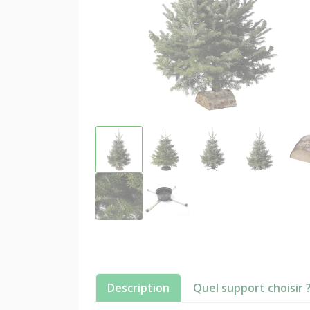
Description
Quel support choisir 