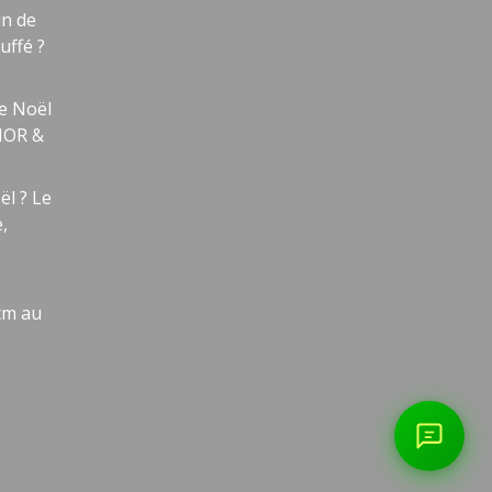
n de
uffé ?
e Noël
LHOR &
ël ? Le
,
 cm au
0/800
📞 Parler à un conseiller