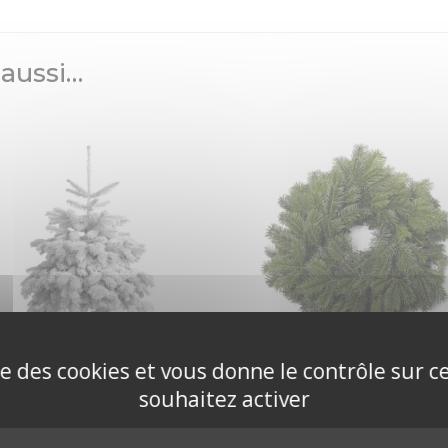
 aussi…
ise des cookies et vous donne le contrôle sur 
Nordmann floqué
Couronne de Noël 
souhaitez activer
060-80
cm
69,90
€
20,00
€