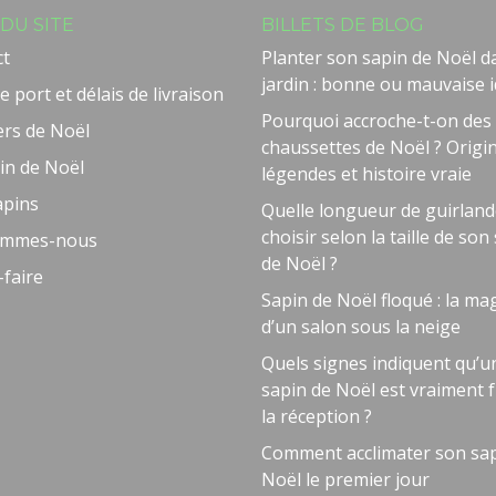
DU SITE
BILLETS DE BLOG
ct
Planter son sapin de Noël d
jardin : bonne ou mauvaise i
e port et délais de livraison
Pourquoi accroche-t-on des
ers de Noël
chaussettes de Noël ? Origi
in de Noël
légendes et histoire vraie
apins
Quelle longueur de guirlan
choisir selon la taille de son
ommes-nous
de Noël ?
-faire
Sapin de Noël floqué : la ma
d’un salon sous la neige
Quels signes indiquent qu’u
sapin de Noël est vraiment f
la réception ?
Comment acclimater son sap
Noël le premier jour