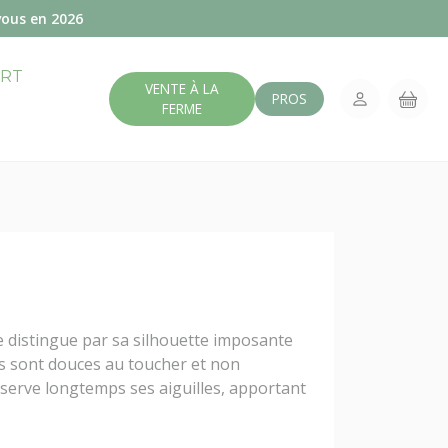
vous en 2026
ERT
VENTE À LA
PROS
FERME
distingue par sa silhouette imposante
les sont douces au toucher et non
onserve longtemps ses aiguilles, apportant