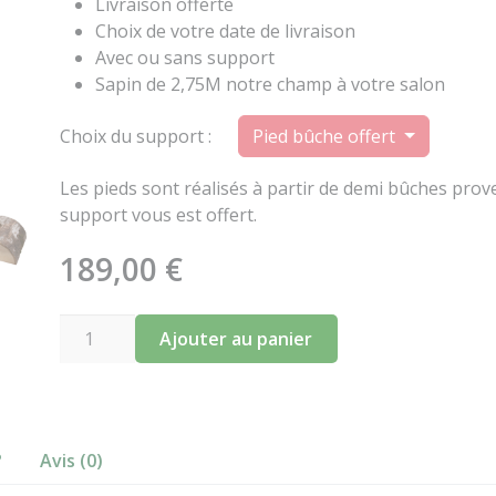
Livraison offerte
Choix de votre date de livraison
Avec ou sans support
Sapin de 2,75M notre champ à votre salon
Choix du support :
Pied bûche offert
Les pieds sont réalisés à partir de demi bûches pro
support vous est offert.
189,00
€
quantité
Ajouter au panier
de
Nordmann
275
cm
?
Avis (0)