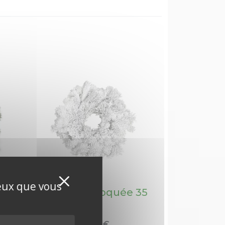
Masquer le bandeau de
X
ceux que vous
35
Couronne floquée 35
cm
26,00
€