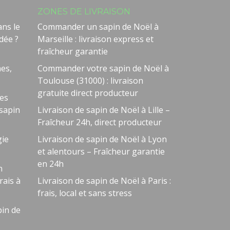
ZONES DE LIVRAISON
ans le
Commander un sapin de Noël à
dée ?
Marseille : livraison express et
fraîcheur garantie
nes,
Commander votre sapin de Noël à
Toulouse (31000) : livraison
gratuite direct producteur
des
 sapin
Livraison de sapin de Noël à Lille –
Fraîcheur 24h, direct producteur
gie
Livraison de sapin de Noël à Lyon
et alentours – Fraîcheur garantie
en 24h
n
Besoin d'aide ?
🤖
rais à
Livraison de sapin de Noël à Paris :
Bienvenue chez NOEL VERT
frais, local et sans stress
in de