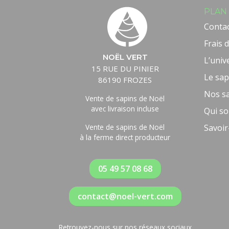
PLAN 
Conta
Frais d
NOËL VERT
L’univ
15 RUE DU PINIER
Le sap
86190 FROZES
Nos s
Vente de sapins de Noël
avec livraison incluse
Qui s
Vente de sapins de Noël
Savoir
à la ferme direct producteur
05 49 57 08 68
contact@noel-vert.com
Retrouvez-nous sur nos réseaux sociaux