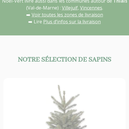
Noël-Vert livre aussi dans les communes autour de
Thiais
(Val-de-Marne) :
Villejuif
,
Vincennes
.
➡️
Voir toutes les zones de livraison
➡️ Lire
Plus d’infos sur la livraison
NOTRE SÉLECTION DE SAPINS