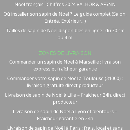
Noël français : Chiffres 2024 VALHOR & AFSNN
Où installer son sapin de Noël ? Le guide complet (Salon,
Entrée, Extérieur…)
Tailles de sapin de Noël disponibles en ligne : du 30 cm
au 4 m
ZONES DE LIVRAISON
Commander un sapin de Noël à Marseille : livraison
express et fraîcheur garantie
Commander votre sapin de Noël à Toulouse (31000) :
livraison gratuite direct producteur
Besoin d'aide ?
Livraison de sapin de Noël à Lille – Fraîcheur 24h, direct
🤖
Bienvenue chez NOEL VERT
producteur
Livraison de sapin de Noël à Lyon et alentours –
Fraîcheur garantie en 24h
Livraison de sapin de Noël à Paris : frais, local et sans