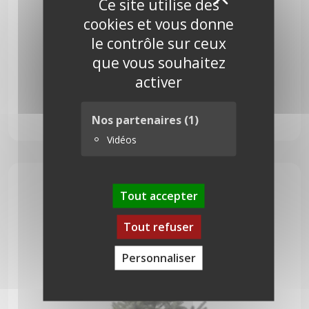
X
Ce site utilise des
cookies et vous donne
le contrôle sur ceux
que vous souhaitez
activer
Nordmann 300 cm
Nos partenaires
(1)
205,00
€
Vidéos
Tout accepter
Tout refuser
Personnaliser