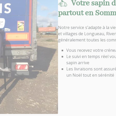
Votre sapin d
partout en Somme,
Notre service s’adapte à la vi
et villages de Longueau, Rive
généralement toutes les com
Vous recevez votre créneau
Le suivi en temps réel v
sapin arrive
Les livraisons sont assu
un Noël tout en sérénité