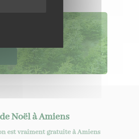
iens
de Noël à Amiens
son est vraiment gratuite à Amiens