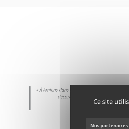
« À Amiens dans le 80, beaucoup de nos clients
décoratif avec ses reflets argentés.
Ce site util
Nos partenaires