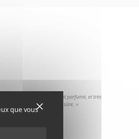
ent choix : élégant, légèrement parfumé, et très
Masquer le bandeau de
 le Nordmann reste une valeur sûre. »
X
ceux que vous