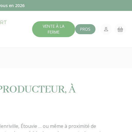
vous en 2026
ERT
VENTE À LA
PROS
FERME
 PRODUCTEUR, À
enriville, Étouvie … ou même à proximité de