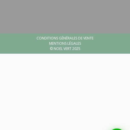
Besoin d'aide ?
🤖
Bienvenue chez NOEL VERT
CONDITIONS GÉNÉRALES DE VENTE
MENTIONS LÉGALES
© NOEL VERT 2025