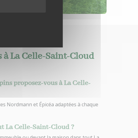
 à La Celle-Saint-Cloud
apins proposez-vous à La Celle-
ces Nordmann et Épicéa adaptées à chaque
ut La Celle-Saint-Cloud ?
l’immeuble ou devant la maison dans tout La