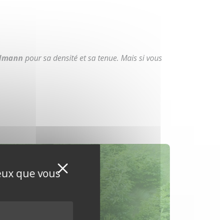
dmann
pour sa densité et sa tenue. Mais si vous
Masquer le bandeau de
X
ceux que vous
oud