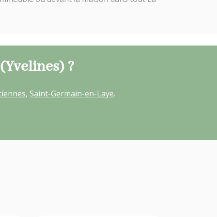
(Yvelines) ?
ciennes
,
Saint-Germain-en-Laye
.