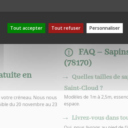
Tout accepter
Tout refuser
Personnaliser
FAQ – Sapins
(78170)
atuite en
Quelles tailles de s
Saint-Cloud ?
Modèles de 1m à 2,5m, essen
s votre créneau. Nous nous
espace.
nible du 20 novembre au 23
Livrez-vous dans to
Oui, nous livrons au pied de 