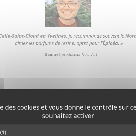
Celle-Saint-Cloud en Yvelines
, je recommande souvent le
Nor
aimez les parfums de résine, optez pour l’
Épicéa
. »
—
Samuel
,
producteur Noël-Vert
Choisissez votre sapin de Noël
ise des cookies et vous donne le contrôle sur 
yez livrés dès demain à
La Celle-Saint-Cl
souhaitez activer
Voir tous les sapins
(1)