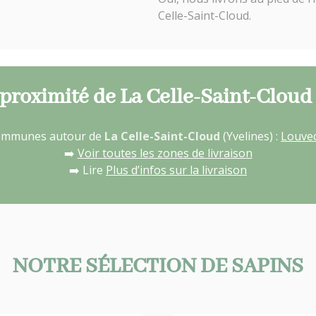
Celle-Saint-Cloud.
 proximité de La Celle-Saint-Cloud 
 communes autour de
La Celle-Saint-Cloud
(Yvelines) :
Louve
➡️
Voir toutes les zones de livraison
➡️ Lire
Plus d’infos sur la livraison
NOTRE SÉLECTION DE SAPINS