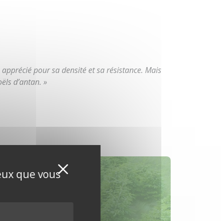
s apprécié pour sa densité et sa résistance. Mais
ëls d’antan. »
Masquer le bandeau de
X
ceux que vous