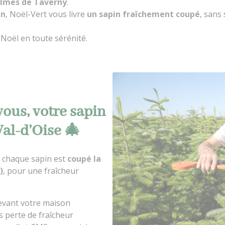
almes de Taverny
.
en
, Noël-Vert vous livre
un sapin fraîchement coupé
, sans
r Noël en toute sérénité.
vous, votre sapin
 Val-d’Oise 🎄
: chaque sapin est
coupé la
)
, pour une fraîcheur
evant votre maison
s perte de fraîcheur