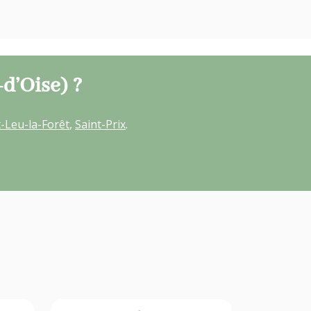
-d’Oise) ?
t-Leu-la-Forêt
,
Saint-Prix
.