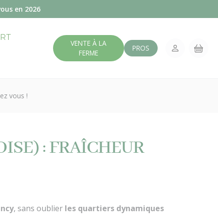
vous en 2026
ERT
VENTE À LA
PROS
FERME
hez vous !
OISE) : FRAÎCHEUR
ncy
, sans oublier
les quartiers dynamiques