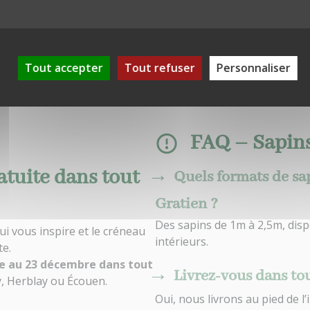
Je choisis mon sapin
Tout accepter
Tout refuser
Personnaliser
FAQ – Sapins
atuite dans tout
Quels formats de sa
Gratien ?
Des sapins de 1m à 2,5m, disp
qui vous inspire et le créneau
intérieurs.
te.
e au 23 décembre dans tout
Livrez-vous dans to
y, Herblay ou Écouen.
Oui, nous livrons au pied de 